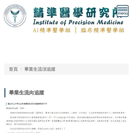
跳
到
主
要
內
容
區
首頁
畢業生流項追蹤
畢業生流向追蹤